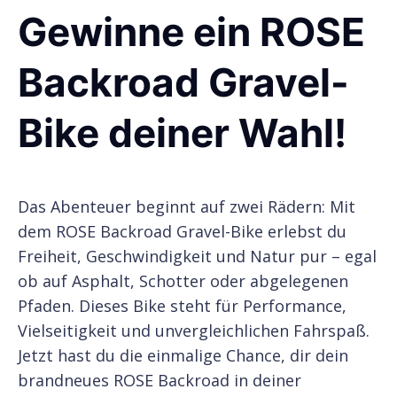
Gewinne ein ROSE
Backroad Gravel-
Bike deiner Wahl!
Das Abenteuer beginnt auf zwei Rädern: Mit
dem ROSE Backroad Gravel-Bike erlebst du
Freiheit, Geschwindigkeit und Natur pur – egal
ob auf Asphalt, Schotter oder abgelegenen
Pfaden. Dieses Bike steht für Performance,
Vielseitigkeit und unvergleichlichen Fahrspaß.
Jetzt hast du die einmalige Chance, dir dein
brandneues ROSE Backroad in deiner