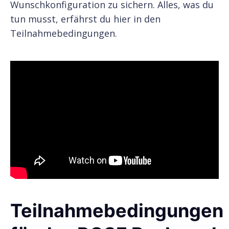
Wunschkonfiguration zu sichern. Alles, was du
tun musst, erfährst du hier in den
Teilnahmebedingungen.
Teilnahmebedingungen