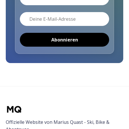
E-Mail
Abonnieren
Offizielle Website von Marius Quast - Ski, Bike &