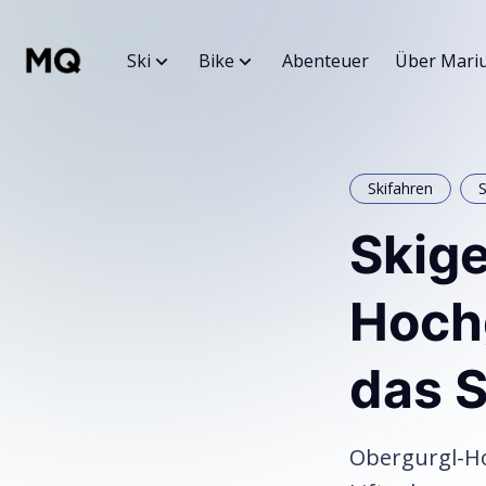
Ski
Bike
Abenteuer
Über Mari
Skifahren
S
Skige
Hochg
das 
Obergurgl-Ho