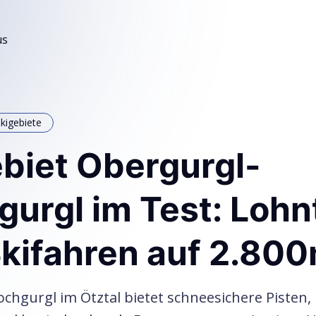
us
kigebiete
biet Obergurgl-
urgl im Test: Lohn
Skifahren auf 2.80
chgurgl im Ötztal bietet schneesichere Pisten