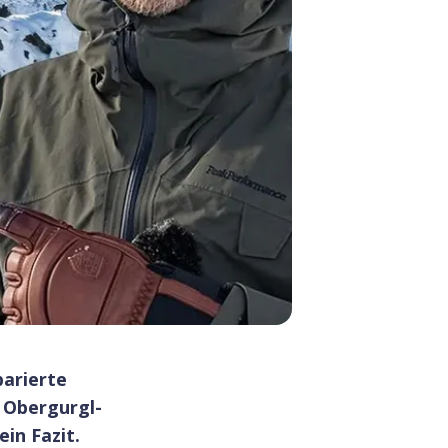
parierte
. Obergurgl-
in Fazit.