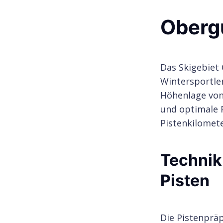
Obergu
Das Skigebiet 
Wintersportle
Höhenlage von 
und optimale P
Pistenkilomete
Technik 
Pisten
Die Pistenprä