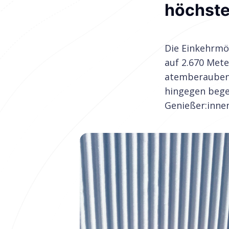
höchst
Die Einkehrmög
auf 2.670 Mete
atemberaubend
hingegen bege
Genießer:innen